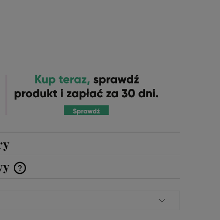
ry
wy
Cena nie zawiera ewentualnych
kosztów płatności