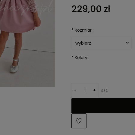
Cena nie 
229,00 zł
kosztów pł
*
Rozmiar:
*
Kolory:
-
+
szt.