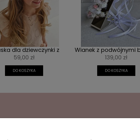
ska dla dziewczynki z
Wianek z podwójnymi b
wymi różami i ryżykiem
różami i wstążka
59,00 zł
139,00 zł
DO KOSZYKA
DO KOSZYKA
ONTO
INFORMACJE