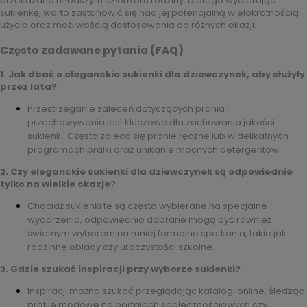
przekazana młodszym członkom rodziny. Dlatego wybierając
sukienkę, warto zastanowić się nad jej potencjalną wielokrotnością
użycia oraz możliwością dostosowania do różnych okazji.
Często zadawane pytania (FAQ)
1. Jak dbać o eleganckie sukienki dla dziewczynek, aby służyły
przez lata?
Przestrzeganie zaleceń dotyczących prania i
przechowywania jest kluczowe dla zachowania jakości
sukienki. Często zaleca się pranie ręczne lub w delikatnych
programach pralki oraz unikanie mocnych detergentów.
2. Czy eleganckie sukienki dla dziewczynek są odpowiednie
tylko na wielkie okazje?
Chociaż sukienki te są często wybierane na specjalne
wydarzenia, odpowiednio dobrane mogą być również
świetnym wyborem na mniej formalne spotkania, takie jak
rodzinne obiady czy uroczystości szkolne.
3. Gdzie szukać inspiracji przy wyborze sukienki?
Inspiracji można szukać przeglądając katalogi online, śledząc
profile modowe na portalach społecznościowych czy