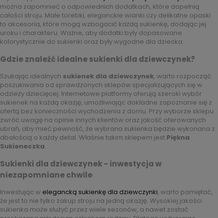
można zapomnieć o odpowiednich dodatkach, które dopełnią
całości stroju. Małe torebki, eleganckie wianki czy delikatne opaski
to akcesoria, które mogą wzbogacić każdą sukienkę, dodając jej
uroku i charakteru. Ważne, aby dodatki były dopasowane
kolorystycznie do sukienki oraz były wygodne dla dziecka.
Gdzie znaleźć idealne sukienki dla dziewczynek?
Szukając idealnych
sukienek dla dziewczynek
, warto rozpocząć
poszukiwania od sprawdzonych sklepów specjalizujących się w
odzieży dziecięcej. Internetowe platformy oferują szeroki wybór
sukienek na każdą okazję, umożliwiając dokładne zapoznanie się z
ofertą bez konieczności wychodzenia z domu. Przy wyborze sklepu
zwróć uwagę na opinie innych klientów oraz jakość oferowanych
ubrań, aby mieć pewność, że wybrana sukienka będzie wykonana z
dbałością o każdy detal. Właśnie takim sklepem jest
Piękna
Sukieneczka
.
Sukienki dla dziewczynek - inwestycja w
niezapomniane chwile
Inwestując w
elegancką sukienkę dla dziewczynki
, warto pamiętać,
że jest to nie tylko zakup stroju na jedną okazję. Wysokiej jakości
sukienka może służyć przez wiele sezonów, a nawet zostać