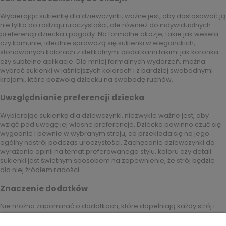
Wybierając sukienkę dla dziewczynki, ważne jest, aby dostosować ją
nie tylko do rodzaju uroczystości, ale również do indywidualnych
preferencji dziecka i pogody. Na formalne okazje, takie jak wesela
czy komunie, idealnie sprawdzą się sukienki w eleganckich,
stonowanych kolorach z delikatnymi dodatkami takimi jak koronka
czy subtelne aplikacje. Dla mniej formalnych wydarzeń, można
wybrać sukienki w jaśniejszych kolorach i z bardziej swobodnymi
krojami, które pozwolą dziecku na swobodę ruchów.
Uwzględnianie preferencji dziecka
Wybierając sukienkę dla dziewczynki, niezwykle ważne jest, aby
wziąć pod uwagę jej własne preferencje. Dziecko powinno czuć się
wygodnie i pewnie w wybranym stroju, co przekłada się na jego
ogólny nastrój podczas uroczystości. Zachęcanie dziewczynki do
wyrażania opinii na temat preferowanego stylu, koloru czy detali
sukienki jest świetnym sposobem na zapewnienie, że strój będzie
dla niej źródłem radości.
Znaczenie dodatków
Nie można zapominać o dodatkach, które dopełniają każdy strój i
dodają mu charakteru. Delikatne biżuteria, eleganckie buty i
odpowiednio dobrana opaska czy torebka mogą całkowicie