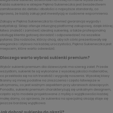
Każda sukienka w sklepie Piękna Sukieneczka jest świadectwem
zamiłowania do detalu i dbałości o najwyższe standardy, co
sprawia, że każdy zakup jest inwestycją w cudowne wspomnienia.
Zakupy w Piękna Sukieneczka to również gwarancja wygody i
satysfakcji. Sklep oferuje intuicyjną platformę zakupową, dzięki której
łatwo znaleźć i zamówić idealną sukienkę, a także profesjonalną
obsługę klienta gotową doradzić i odpowiedzieć na wszelkie
pytania. Dla rodziców, którzy chcą, aby ich córki prezentowały się
elegancko i stylowo na każdej uroczystości, Piękna Sukieneczka jest
miejscem, które warto odwiedzić.
Dlaczego warto wybrać sukienki premium?
Wybór sukienki premium dla dziewczynki ma szereg zalet. Przede
wszystkim, sukienki te są wykonane z wysokiej jakości materiałów,
co przekłada się na ich trwałość i wygodę noszenia. Wysokiej klasy
tkaniny są mniej podatne na zniszczenia i często łatwiejsze w
utrzymaniu, co jest ważnym aspektem przy ubraniach dziecięcych.
Ponadto, sukienki premium charakteryzują się unikalnym designem,
często są to modele projektowane z myślą o wyjątkowości każdej
małej damy, co sprawia, że sukienka na specjalną okazję staje się
jeszcze bardziej wyjątkowa.
Jak dobrać sukienkę do okazji?