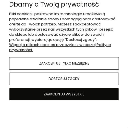
Dbamy o Twoją prywatność
zmienić wygląd sukienki i dostosować go do charakteru
uroczystości. Wybierając dodatki, warto pamiętać o zachowaniu
Pliki cookies i pokrewne im technologie umożliwiają
równowagi i nie przesadzać z ilością, aby całość prezentowała się
poprawne działanie strony i pomagają nam dostosować
elegancko i subtelnie.
ofertę do Twoich potrzeb. Możesz zaakceptować
wykorzystanie przez nas wszystkich tych plików i przejść
Podsumowanie
do sklepu lub dostosować użycie plików do swoich
preferencji, wybierając opcję "Dostosuj zgody".
Wybór sukienki dla dziewczynki na specjalne okazje to ważna
Więcej o plikach cookies przeczytasz w naszej Polityce
decyzja, która może przyczynić się do kreowania niezapomnianych
prywatności.
wspomnień. Sklep internetowy Piękna Sukieneczka z jego szeroką
ofertą sukienek premium stanowi doskonałe miejsce, by znaleźć
strój spełniający wszystkie wymagania dotyczące jakości, stylu i
ZAAKCEPTUJ TYLKO NIEZBĘDNE
komfortu. Pamiętając o dostosowaniu sukienki do okazji,
uwzględnieniu preferencji dziecka oraz odpowiednim doborze
dodatków, każda mała dama może poczuć się wyjątkowo i
DOSTOSUJ ZGODY
elegancko na każdej uroczystości.
ZAAKCEPTUJ WSZYSTKIE