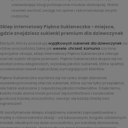
odwiedzając blogi poświęcone modzie dziecięcej. Warto
również zwrócić uwagę na opinie i rekomendacje innych
rodziców.
Sklep internetowy Piękna Sukieneczka - miejsce,
gdzie znajdziesz sukienki
premium
dla dziewczynek
Dla tych, którzy poszukują
wyjątkowych sukienek dla dziewczynek
na
różne uroczystości, takie jak
wesele
,
chrzest
,
komunia
czy inne
specjalne okazje, sklep internetowy Piękna Sukieneczka oferuje
szeroki wybór strojów premium. Piękna Sukieneczka skupia się na
dostarczaniu eleganckich, wysokiej jakości sukienek, które spełnią
oczekiwania nawet najbardziej wymagających klientów.
Piękna Sukieneczka wyróżnia się na rynku dzięki starannie
wyselekcjonowanej ofercie sukienek, które są nie tylko przepiękne,
ale także wykonane z najwyższej jakości materiałów. Dzięki temu,
każda mała dama może poczuć się komfortowo i swobodnie
podczas każdej uroczystości, ciesząc się każdą chwilą bez
ograniczeń.
W asortymencie sklepu znajdziemy sukienki zaprojektowane z
myślą o różnorodności okazji - od luksusowych, bogato zdobionych
modeli, idealnych na duże uroczystości, po bardziej stonowane,
eleganckie sukienki, doskonałe na mniej formalne wydarzenia.