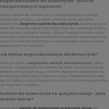
Eleganckie sukienki dla dziewczynek - klucz do
niezapomnianych wspomnień
Wybór sukienki dla dziewczynki na specjalną okazję może być
równie emocjonujący, co wybór własnego stroju na ważne
wydarzenie.
Eleganckie sukienki dla dziewczynek
powinny łączyć w
sobie styl, wygodę i jakość wykonania. Szukając idealnego modelu,
warto zwrócić uwagę na tkaniny, z których sukienka została uszyta.
Naturalne materiały takie jak bawełna czy jedwab zapewnią skórze
dziecka możliwość oddychania, co jest niezwykle ważne podczas
długotrwałych uroczystości.
Jak wybrać elegancką sukienkę dla dziewczynki?
Podczas wyboru
eleganckiej sukienki dla dziewczynki
, należy
zwrócić uwagę nie tylko na materiał, ale także na krój i kolor stroju.
Sukienki o klasycznym kroju, zdobione delikatnymi aplikacjami czy
koronką, sprawdzą się na większość okazji. Pastelowe barwy takie
jak róż, błękit czy ecru to bezpieczny wybór, który zawsze prezentuje
się elegancko i subtelnie.
Sukienki dla dziewczynek na specjalne okazje - jakie
dodatki wybrać?
Wybierając
sukienki dla dziewczynek na specjalne okazje
, nie