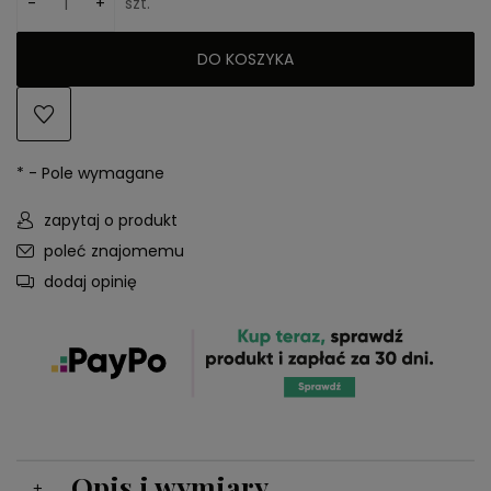
-
+
szt.
DO KOSZYKA
*
- Pole wymagane
zapytaj o produkt
poleć znajomemu
dodaj opinię
Opis i wymiary