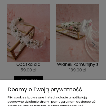
<
>
Opaska dla
Wianek komunijny z
dziewczynki z
różyczkami i
59,00 zł
139,00 zł
białymi różyczkami i
ozdobnymi
ryżykiem
wstążkami
DO KOSZYKA
Dbamy o Twoją prywatność
Pliki cookies i pokrewne im technologie umożliwiają
poprawne działanie strony i pomagają nam dostosować
POMOC
ofertę do Twoich potrzeb. Możesz zaakceptować