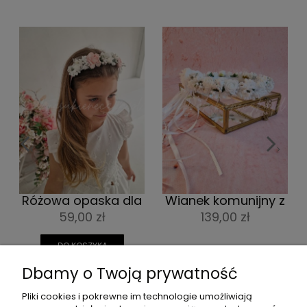
<
>
Wianek komunijny z
Wianek komunijny z
różyczkami i
białymi i różowymi
139,00 zł
139,00 zł
ozdobnymi
różyczkami
wstążkami
DO KOSZYKA
Dbamy o Twoją prywatność
Pliki cookies i pokrewne im technologie umożliwiają