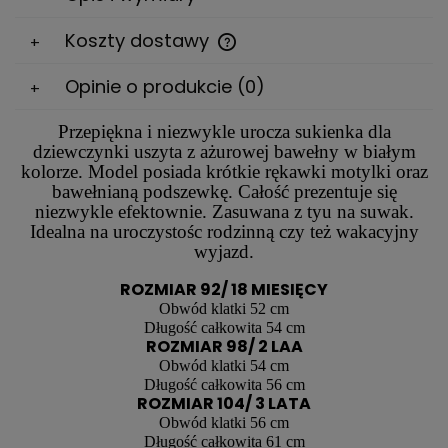
Koszty dostawy
Cena nie zawiera ewentualnych kosztów płatności
Opinie o produkcie (0)
Przepiękna i niezwykle urocza sukienka dla
dziewczynki uszyta z ażurowej bawełny w białym
kolorze. Model posiada krótkie rękawki motylki oraz
bawełnianą podszewkę. Całość prezentuje się
niezwykle efektownie. Zasuwana z tyu na suwak.
Idealna na uroczystośc rodzinną czy też wakacyjny
wyjazd.
ROZMIAR 92/ 18 MIESIĘCY
Obwód klatki 52 cm
Długość całkowita 54 cm
ROZMIAR 98/ 2 LAA
Obwód klatki 54 cm
Długość całkowita 56 cm
ROZMIAR 104/ 3 LATA
Obwód klatki 56 cm
Długość całkowita 61 cm