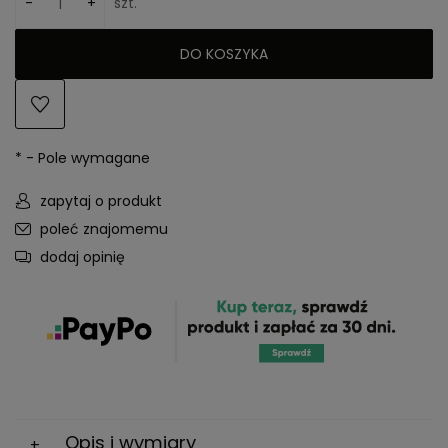
-
+
szt.
DO KOSZYKA
*
- Pole wymagane
zapytaj o produkt
poleć znajomemu
dodaj opinię
Opis i wymiary