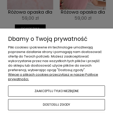
Różowa opaska dla
Różowa opaska dla
dziewczynki z
dziewczynki z
59,00 zł
59,00 zł
i
różyczkami
tiulowym kwiatkiem
DO KOSZYKA
Dbamy o Twoją prywatność
Pliki cookies i pokrewne im technologie umożliwiają
poprawne działanie strony i pomagają nam dostosować
POMOC
ofertę do Twoich potrzeb. Możesz zaakceptować
wykorzystanie przez nas wszystkich tych plików i przejść
do sklepu lub dostosować użycie plików do swoich
preferencji, wybierając opcję "Dostosuj zgody".
MOJE KONTO
Więcej o plikach cookies przeczytasz w naszej Polityce
prywatności.
INFORMACJE
ZAAKCEPTUJ TYLKO NIEZBĘDNE
DOSTOSUJ ZGODY
O NAS